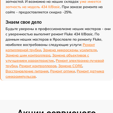
запчастей. И возможно на наших складах
уже имеется
запчасть на модель 434 II/Basic
. При заказе ремонта на
сайте - предоставляется скидка -25%.
Знаем свое дело
Будьте уверены в профессионализме наших мастеров - они
с уверенностью выполнят ремонт Fluke 434 II/Basic. По
данным наших мастеров в Ярославле по ремонту Fluke,
наиболее востребованы следующие услуги:
Ремонт
капиллярной трубки
,
Замена микросхемы усилителя
,
Замена шим контроллера
,
Замена объективов с
улучшением характеристик
,
Ремонт электронно-лучевой
трубки
,
Ремонт контроллеров
,
Замена CORE
,
Восстановление питания
,
Ремонт оптики
,
Ремонт датчика
синхроимпульсов
.