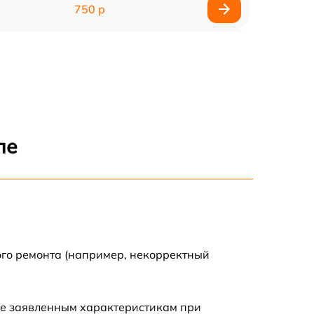
750 р
450 р
750 р
1500 р
ле
700 р
850 р
650 р
ого ремонта (например, некорректный
590 р
ие заявленным характеристикам при