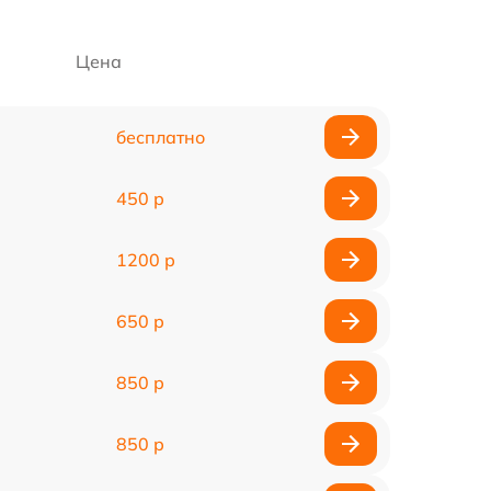
Цена
бесплатно
450 р
1200 р
650 р
850 р
850 р