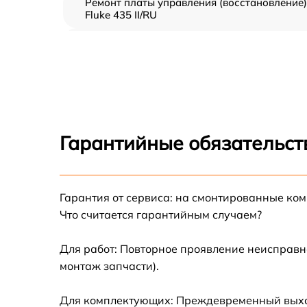
Ремонт платы управления (восстановление)
Fluke 435 II/RU
Прошивка (Обновление ПО) Fluke 435 II/RU
Замена дисплея (экрана) Fluke 435 II/RU
Замена корпуса Fluke 435 II/RU
Гарантийные обязательст
Замена аккумулятора Fluke 435 II/RU
Гарантия от сервиса: на смонтированные ко
Замена процессора Fluke 435 II/RU
Что считается гарантийным случаем?
Замена USB порта Fluke 435 II/RU
Для работ: Повторное проявление неисправн
монтаж запчасти).
Замена ключей управления Fluke 435 II/RU
Для комплектующих: Преждевременный выход 