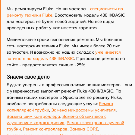
Мы ремонтируем Fluke. Наши мастера -
специалисты по
ремонту техники Fluke
. Восстановить модель 438 II/BASIC
для мастеров не будет новой задачей. На все виды
проведенных работ у нас имеется гарантия.
Минимальные сроки выполнения ремонта. Мы большая
сеть мастерских техники Fluke. Мы имеем более 20 тыс.
запчастей. И возможно на наших складах
уже имеется
запчасть на модель 438 II/BASIC
. При заказе ремонта на
сайте - предоставляется скидка -25%.
Знаем свое дело
Будьте уверены в профессионализме наших мастеров - они
с уверенностью выполнят ремонт Fluke 438 II/BASIC. По
данным наших мастеров в Ярославле по ремонту Fluke,
наиболее востребованы следующие услуги:
Ремонт
капиллярной трубки
,
Замена микросхемы усилителя
,
Замена шим контроллера
,
Замена объективов с
улучшением характеристик
,
Ремонт электронно-лучевой
трубки
,
Ремонт контроллеров
,
Замена CORE
,