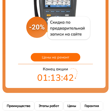
Скидка по
-20%
предварительной
записи на сайте
Цены на ремонт
Конец акции
01:13:41
Преимущества
Этапы работ
Цены
Гарантия
М