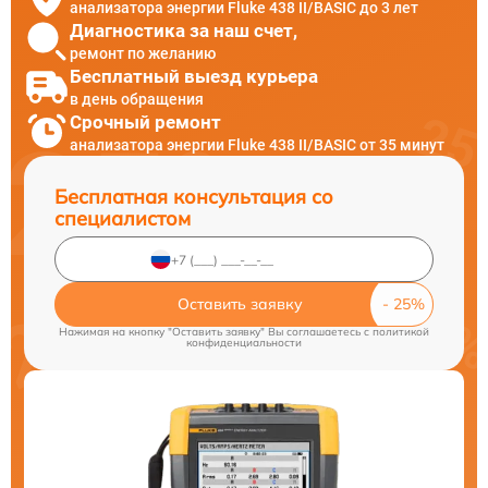
анализатора энергии Fluke 438 II/BASIC до 3 лет
Диагностика за наш счет,
ремонт по желанию
Бесплатный выезд курьера
в день обращения
Срочный ремонт
анализатора энергии Fluke 438 II/BASIC от 35 минут
Бесплатная консультация со
специалистом
Оставить заявку
Нажимая на кнопку "Оставить заявку" Вы соглашаетесь c
политикой
конфиденциальности