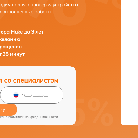
одим полную проверку устройства
а выполненные работы.
ора Fluke до 3 лет
 желанию
бращения
т 35 минут
я со специалистом
вку
есь c
политикой конфиденциальности