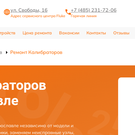
ул. Свободы, 16
+7 (485) 231-72-06
Адрес сервисного центра Fluke
Горячая линия
тройств
Цена ремонта
Вакансии
Контакты
Отзывы
в
Ремонт Калибраторов
раторов
вле
рославле независимо от модели и
мки, заменяем неисправные узлы,