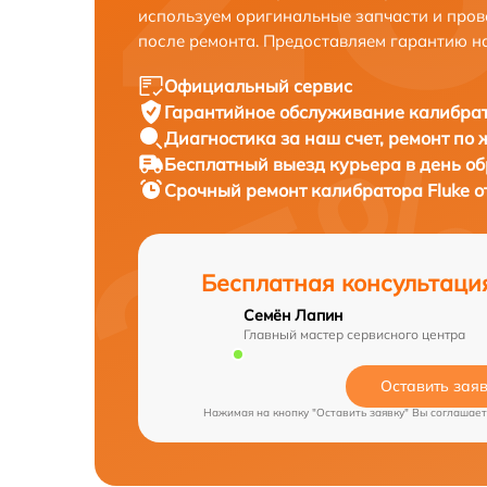
используем оригинальные запчасти и пров
после ремонта. Предоставляем гарантию н
Официальный сервис
Гарантийное обслуживание
калибрат
Диагностика за наш счет,
ремонт по
Бесплатный выезд курьера
в день о
Срочный ремонт
калибратора Fluke о
Бесплатная консультаци
Семён Лапин
Главный мастер сервисного центра
Оставить зая
Нажимая на кнопку "Оставить заявку" Вы соглашает