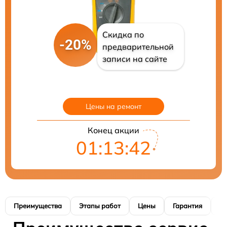
Скидка по
-20%
предварительной
записи на сайте
Цены на ремонт
Конец акции
01:13:41
Преимущества
Этапы работ
Цены
Гарантия
М