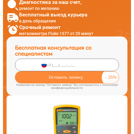
Диагностика за наш счет,
ремонт по желанию
Бесплатный выезд курьера
в день обращения
Срочный ремонт
мегаомметра Fluke 1577 от 35 минут
Бесплатная консультация со
специалистом
Оставить заявку
Нажимая на кнопку "Оставить заявку" Вы соглашаетесь c
политикой
конфиденциальности