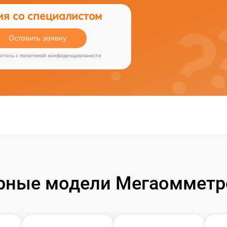
ия со специалистом
Оставить заявку
аетесь c
политикой конфиденциальности
рные модели Мегаомметро