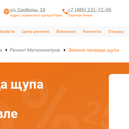
ул. Свободы, 16
+7 (485) 231-72-06
Адрес сервисного центра Fluke
Горячая линия
тройств
Цена ремонта
Вакансии
Контакты
Отзывы
в
Ремонт Мегаомметров
Замена провода щупа
да щупа
вле