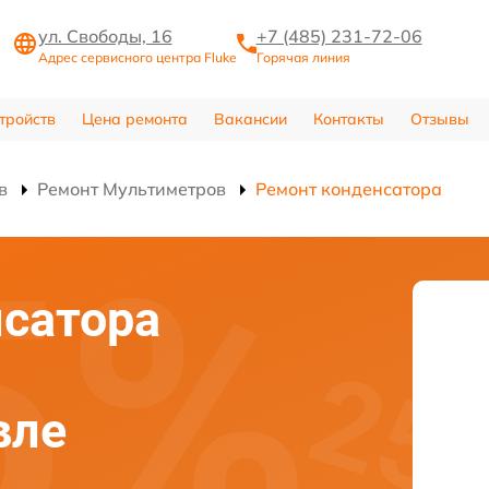
ул. Свободы, 16
+7 (485) 231-72-06
Адрес сервисного центра Fluke
Горячая линия
тройств
Цена ремонта
Вакансии
Контакты
Отзывы
в
Ремонт Мультиметров
Ремонт конденсатора
сатора
вле