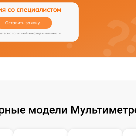
ия со специалистом
Оставить заявку
аетесь c
политикой конфиденциальности
рные модели Мультиметро