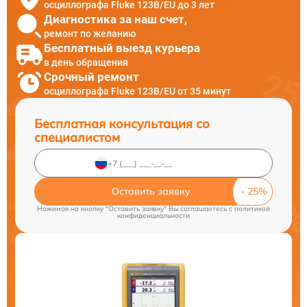
осциллографа Fluke 123B/EU до 3 лет
Диагностика за наш счет,
ремонт по желанию
Бесплатный выезд курьера
в день обращения
Срочный ремонт
осциллографа Fluke 123B/EU от 35 минут
Бесплатная консультация со
специалистом
Оставить заявку
Нажимая на кнопку "Оставить заявку" Вы соглашаетесь c
политикой
конфиденциальности