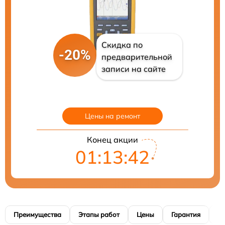
Скидка по
-20%
предварительной
записи на сайте
Цены на ремонт
Конец акции
01:13:41
Преимущества
Этапы работ
Цены
Гарантия
М