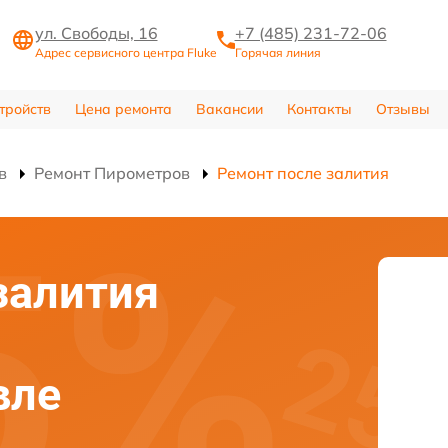
ул. Свободы, 16
+7 (485) 231-72-06
Адрес сервисного центра Fluke
Горячая линия
тройств
Цена ремонта
Вакансии
Контакты
Отзывы
в
Ремонт Пирометров
Ремонт после залития
залития
вле