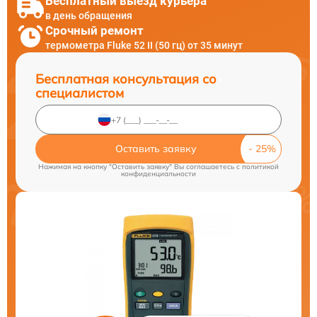
Бесплатный выезд курьера
в день обращения
Срочный ремонт
термометра Fluke 52 II (50 гц) от 35 минут
Бесплатная консультация со
специалистом
Оставить заявку
Нажимая на кнопку "Оставить заявку" Вы соглашаетесь c
политикой
конфиденциальности