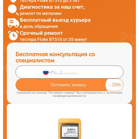
тестера Fluke BT510 до 3 лет
Диагностика за наш счет,
ремонт по желанию
Бесплатный выезд курьера
в день обращения
Срочный ремонт
тестера Fluke BT510 от 35 минут
Бесплатная консультация со
специалистом
Оставить заявку
Нажимая на кнопку "Оставить заявку" Вы соглашаетесь c
политикой
конфиденциальности