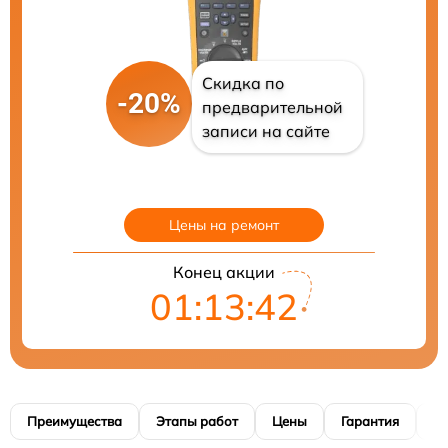
Скидка по
-20%
предварительной
записи на сайте
Цены на ремонт
Конец акции
01:13:41
Преимущества
Этапы работ
Цены
Гарантия
М