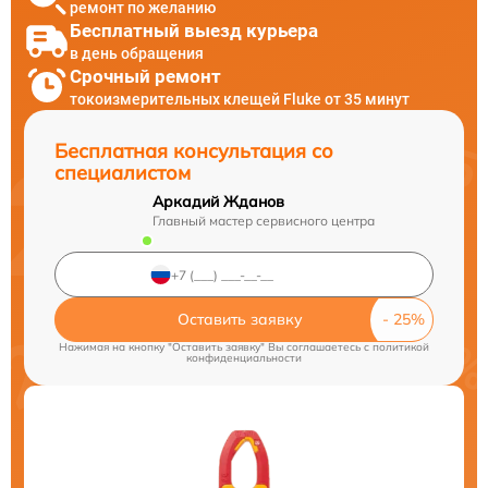
ремонт по желанию
Бесплатный выезд курьера
в день обращения
Срочный ремонт
токоизмерительных клещей Fluke от 35 минут
Бесплатная консультация со
специалистом
Аркадий Жданов
Главный мастер сервисного центра
Оставить заявку
Нажимая на кнопку "Оставить заявку" Вы соглашаетесь c
политикой
конфиденциальности