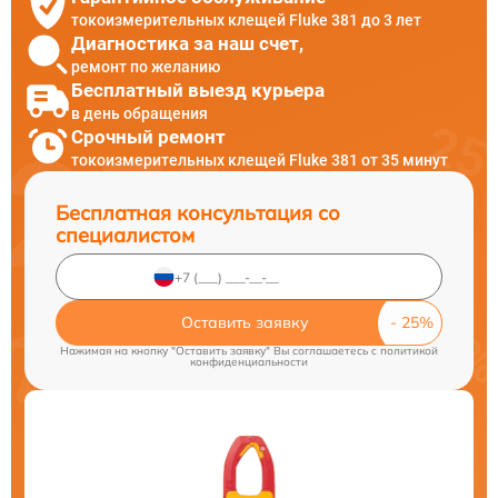
токоизмерительных клещей Fluke 381 до 3 лет
Диагностика за наш счет,
ремонт по желанию
Бесплатный выезд курьера
в день обращения
Срочный ремонт
токоизмерительных клещей Fluke 381 от 35 минут
Бесплатная консультация со
специалистом
Оставить заявку
Нажимая на кнопку "Оставить заявку" Вы соглашаетесь c
политикой
конфиденциальности